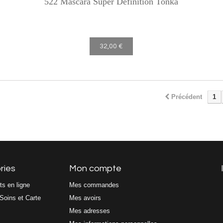
522 Mascara Super Définition Tonka
32,00 €
Précédent
1
ries
Mon compte
ts en ligne
Mes commandes
Soins et Carte
Mes avoirs
Mes adresses