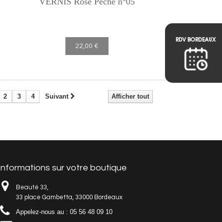
VERNIS Rose Pêche n°05
22,00 €
2
3
4
Suivant
Afficher tout
Informations sur votre boutique
Beauté 33,
33 place Gambetta, 33000 Bordeaux
Appelez-nous au : 05 56 48 09 10