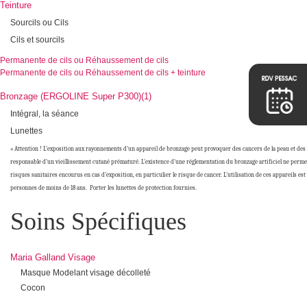
Teinture
Sourcils ou Cils
Cils et sourcils
Permanente de cils ou Réhaussement de cils
Permanente de cils ou Réhaussement de cils + teinture
Bronzage (ERGOLINE Super P300)(1)
Intégral, la séance
Lunettes
« Attention ! L'exposition aux rayonnements d'un appareil de bronzage peut provoquer des cancers de la peau et des 
responsable d'un vieillissement cutané prématuré. L'existence d'une réglementation du bronzage artificiel ne permet
risques sanitaires encourus en cas d'exposition, en particulier le risque de cancer. L'utilisation de ces appareils est
personnes de moins de 18 ans. Porter les lunettes de protection fournies.
Soins Spécifiques
Maria Galland Visage
Masque Modelant visage décolleté
Cocon