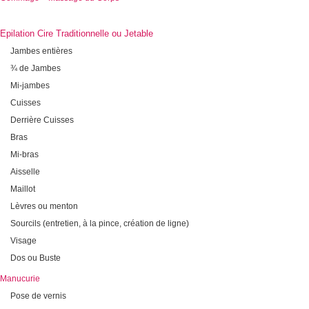
Epilation Cire Traditionnelle ou Jetable
Jambes entières
¾ de Jambes
Mi-jambes
Cuisses
Derrière Cuisses
Bras
Mi-bras
Aisselle
Maillot
Lèvres ou menton
Sourcils (entretien, à la pince, création de ligne)
Visage
Dos ou Buste
Manucurie
Pose de vernis